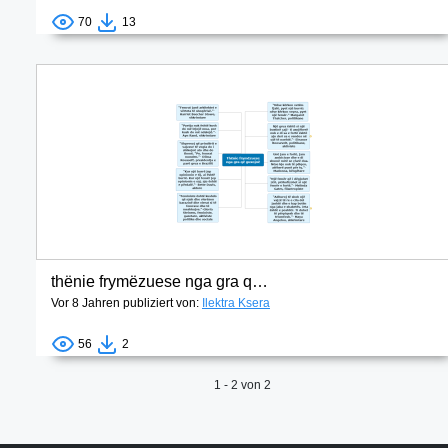
70
13
thënie frymëzuese nga gra që guxojnë
Vor 8 Jahren publiziert von:
Ilektra Ksera
56
2
1 - 2 von 2