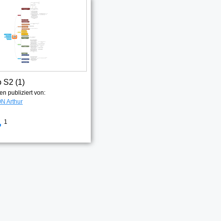
o S2 (1)
en publiziert von:
 Arthur
1