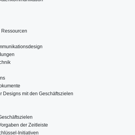
er Ressourcen
ommunikationsdesign
ndungen
chnik
gns
 Dokumente
tur Designs mit den Geschäftszielen
Geschäftszielen
orgaben der Zeitleiste
hlüssel-Initiativen