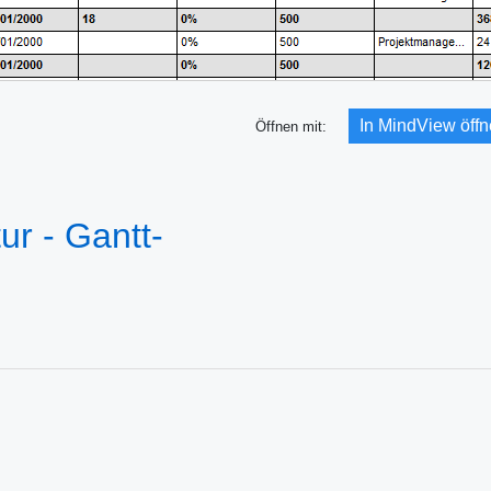
In MindView öff
Öffnen mit:
ur - Gantt-