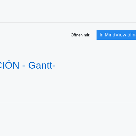
In MindView öff
Öffnen mit:
N - Gantt-