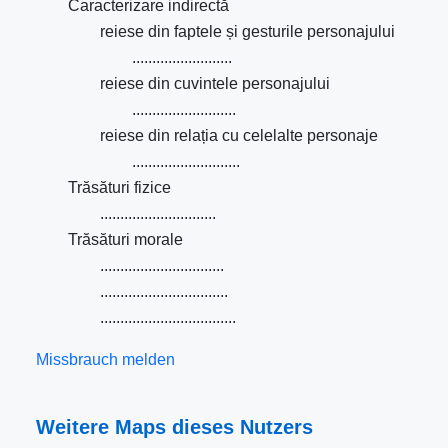
Caracterizare indirectă
reiese din faptele și gesturile personajului
.........................
reiese din cuvintele personajului
..........................
reiese din relația cu celelalte personaje
...........................
Trăsături fizice
.............................
Trăsături morale
...............................
................................
..................................
Missbrauch melden
Weitere Maps dieses Nutzers