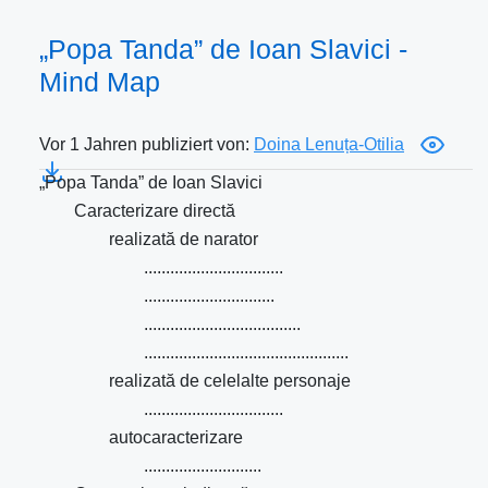
„Popa Tanda” de Ioan Slavici -
Mind Map
Vor 1 Jahren publiziert von:
Doina Lenuța-Otilia
„Popa Tanda” de Ioan Slavici
Caracterizare directă
realizată de narator
................................
..............................
....................................
...............................................
realizată de celelalte personaje
................................
autocaracterizare
...........................