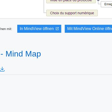
In MindView öffnen
Mit MindView Online öff
fnen mit:
 - Mind Map