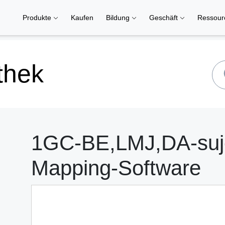
Produkte
Kaufen
Bildung
Geschäft
Ressou
thek
1GC-BE,LMJ,DA-suje
Mapping-Software