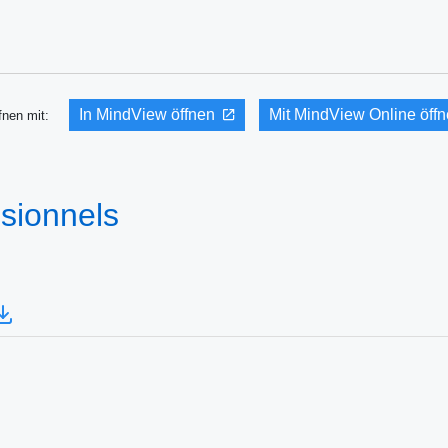
In MindView öffnen
Mit MindView Online öff
fnen mit:
ssionnels