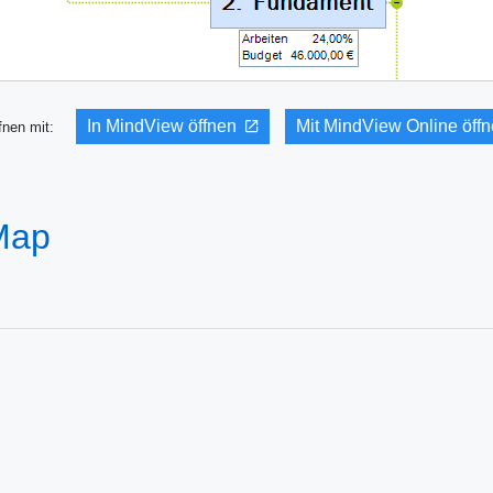
In MindView öffnen
Mit MindView Online öff
fnen mit:
Map