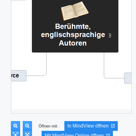
In MindView öffnen
Öffnen mit:
Mit MindView Online öffnen