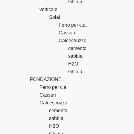
Ghiaia
verticale
Solai
Ferro per c.a.
Casseri
Calcestruzzo
cemento
sabbia
H2O
Ghiaia
FONDAZIONE
Ferro per c.a.
Casseri
Calcestruzzo
cemento
sabbia
H2O
Ghiaia