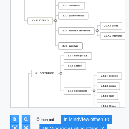
In MindView öffnen
Öffnen mit:
Mit MindView Online öffnen