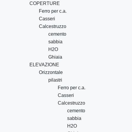
COPERTURE
Ferro per c.a.
Casseri
Calcestruzzo
cemento
sabbia
H2O
Ghiaia
ELEVAZIONE
Orizzontale
pilastri
Ferro per c.a.
Casseri
Calcestruzzo
cemento
sabbia
H2O