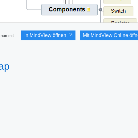
In MindView öffnen
Mit MindView Online öff
fnen mit:
Map