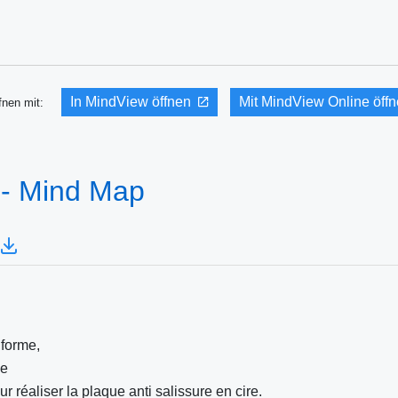
In MindView öffnen
Mit MindView Online öff
fnen mit:
 - Mind Map
 forme,
ne
 réaliser la plaque anti salissure en cire.