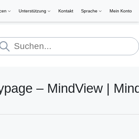
rcen
Unterstützung
Kontakt
Sprache
Mein Konto
typage – MindView | Min