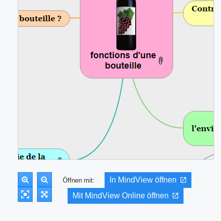
In MindView öffnen
Öffnen mit:
Mit MindView Online öffnen