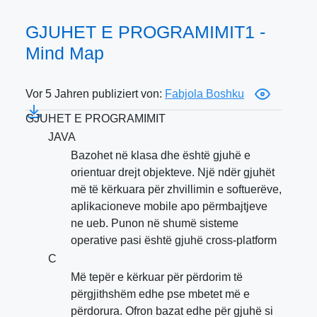
GJUHET E PROGRAMIMIT1 -
Mind Map
Vor 5 Jahren publiziert von:
Fabjola Boshku
GJUHET E PROGRAMIMIT
JAVA
Bazohet në klasa dhe është gjuhë e
orientuar drejt objekteve. Një ndër gjuhët
më të kërkuara për zhvillimin e softuerëve,
aplikacioneve mobile apo përmbajtjeve
ne ueb. Punon në shumë sisteme
operative pasi është gjuhë cross-platform
C
Më tepër e kërkuar për përdorim të
përgjithshëm edhe pse mbetet më e
përdorura. Ofron bazat edhe për gjuhë si