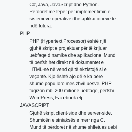
C#, Java, JavaScript dhe Python.
Përdoret më tepër për implementimin e
sistemeve operative dhe aplikacioneve të
ndërfutura.
PHP
PHP (Hypertext Processor) është një
gjuhë skript e projektuar për të krijuar
uebfaqe dinamike dhe aplikacione. Mund
të përfshihet direkt në dokumentet e
HTML-së në vend që të ekzistojë si e
veçantë. Kjo është ajo që e ka bërë
shumë popullore mes zhvilluesve. PHP
fuqizon mbi 200 milionë uebfaqe, përfshi
WordPress, Facebook etj.
JAVASCRIPT
Gjuhë skript client-side dhe server-side.
Shumicën e sintaksës e merr nga C.
Mund të përdoret në shume shfletues uebi