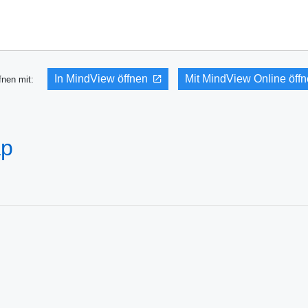
In MindView öffnen
Mit MindView Online öff
fnen mit:
ap