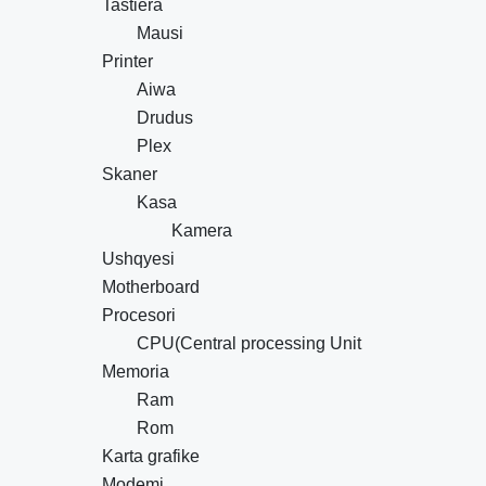
Tastiera
Mausi
Printer
Aiwa
Drudus
Plex
Skaner
Kasa
Kamera
Ushqyesi
Motherboard
Procesori
CPU(Central processing Unit
Memoria
Ram
Rom
Karta grafike
Modemi