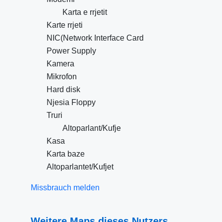
Karta e rrjetit
Karte rrjeti
NIC(Network Interface Card
Power Supply
Kamera
Mikrofon
Hard disk
Njesia Floppy
Truri
Altoparlant/Kufje
Kasa
Karta baze
Altoparlantet/Kufjet
Missbrauch melden
Weitere Maps dieses Nutzers