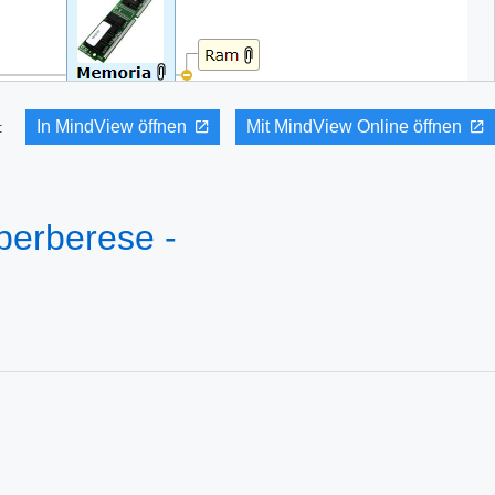
In MindView öffnen
Mit MindView Online öffnen
it:
 perberese -