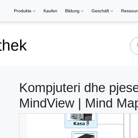
Produkte
Kaufen
Bildung
Geschäft
Ressou
thek
Kompjuteri dhe pjeset
MindView | Mind Ma