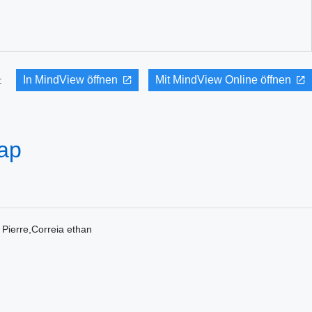
In MindView öffnen
Mit MindView Online öffnen
it:
Map
erre,Correia ethan