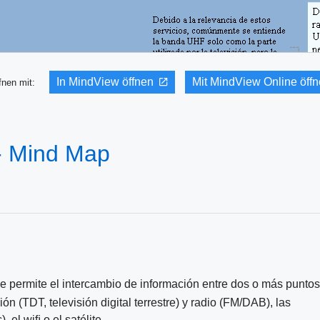
In MindView öffnen
Mit MindView Online öff
fnen mit:
- Mind Map
ue permite el intercambio de información entre dos o más puntos
ón (TDT, televisión digital terrestre) y radio (FM/DAB), las
el wiﬁ o el satélite.