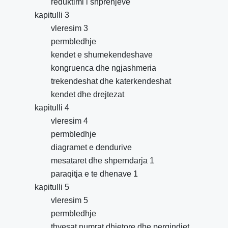
reduktimi i shprehjeve
kapitulli 3
vleresim 3
permbledhje
kendet e shumekendeshave
kongruenca dhe ngjashmeria
trekendeshat dhe katerkendeshat
kendet dhe drejtezat
kapitulli 4
vleresim 4
permbledhje
diagramet e dendurive
mesataret dhe shperndarja 1
paraqitja e te dhenave 1
kapitulli 5
vleresim 5
permbledhje
thyesat,numrat dhjetore dhe perqindjet