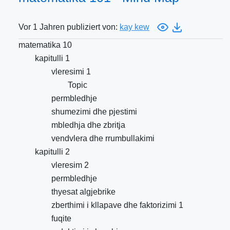
Vor 1 Jahren publiziert von:
kay kew
matematika 10
kapitulli 1
vleresimi 1
Topic
permbledhje
shumezimi dhe pjestimi
mbledhja dhe zbritja
vendvlera dhe rrumbullakimi
kapitulli 2
vleresim 2
permbledhje
thyesat algjebrike
zberthimi i kllapave dhe faktorizimi 1
fuqite