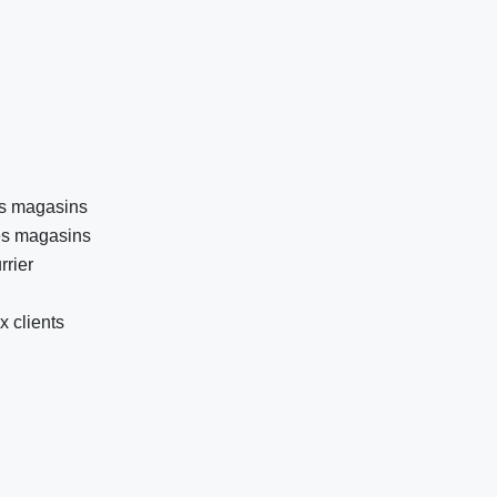
les magasins
es magasins
rrier
x clients