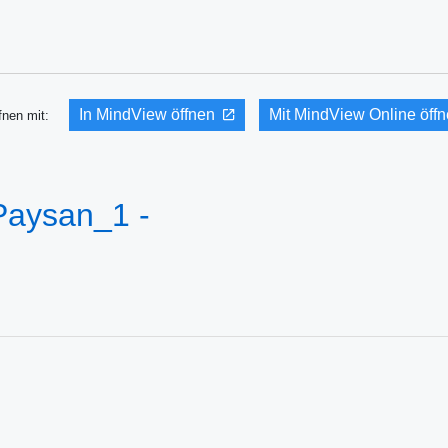
In MindView öffnen
Mit MindView Online öff
fnen mit:
Paysan_1 -