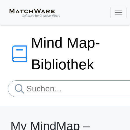
Mind Map-
Bibliothek
My MindMap –