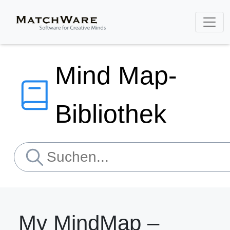
Mind Map-
Bibliothek
My MindMap –