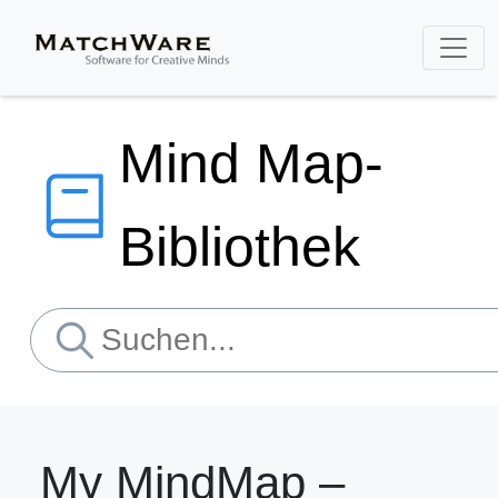
Mind Map-
Bibliothek
My MindMap –