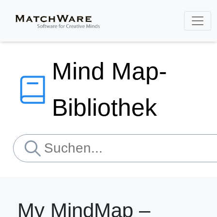
Mind Map-
Bibliothek
My MindMap –