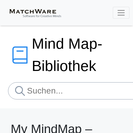
Mind Map-
Bibliothek
My MindMap –