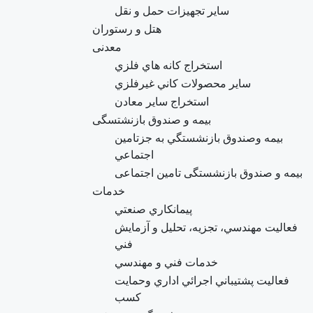
ساير تجهيزات حمل و نقل
هتل و رستوران
معدنی
استخراج کانه هاي فلزي
ساير محصولات كاني غيرفلزي
استخراج ساير معادن
بیمه و صندوق بازنشتسگی
بيمه وصندوق بازنشستگي به جزتامين
اجتماعي
بیمه و صندوق بازنشستگی تامین اجتماعی
خدمات
پيمانكاري صنعتي
فعاليت مهندسي، تجزيه، تحليل و آزمايش
فني
خدمات فني و مهندسي
فعاليت پشتيباني اجرائي اداري وحمايت
كسب