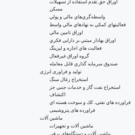
اوراق حق تقدم استفاده از تسهيلات
مسكن
واسطه‌گري‌هاي مالي و پولي
فعاليتهاي كمكي به نهادهاي مالي واسط
اوراق تامين مالي
اوراق بهادار مبتني بر دارايي فكري
فعالبت هاي اجاره و ليزينگ
گروه اوراق غيرفعال
صندوق سرمايه گذاري قابل معامله
تولید و فراوری انرژی
استخراج زغال سنگ
استخراج نفت گاز و خدمات جنبي جز
اکتشاف
فراورده هاي نفتي، كك و سوخت هسته اي
فراورده های پتروشیمی
ماشین آلات
ماشين آلات و تجهيزات
ماشين آلات و دستگاه‌هاي برقي