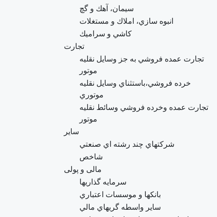
سيمان، آهك و گچ
انبوه سازي، املاك و مستغلات
كاشي و سراميك
تجارت
تجارت عمده فروشي به جز وسايل نقليه
موتور
خرده فروشي،باستثناي وسايل نقليه
موتوري
تجارت عمده وخرده فروشي وسائط نقليه
موتور
سایر
شرکتهاي چند رشته اي صنعتي
شاخص
مالی و پولی
سرمايه گذاريها
بانكها و موسسات اعتباري
ساير واسطه گريهاي مالي