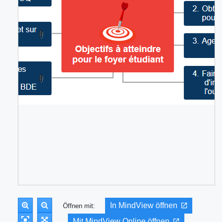
In MindView öffnen
Öffnen mit:
Mit MindView Online öffnen