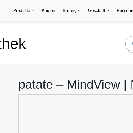
Produkte
Kaufen
Bildung
Geschäft
Ressou
thek
patate – MindView |