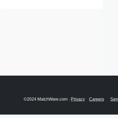
©2024 MatchWare.com ·
Privacy
Careers
Ser