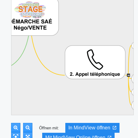
In MindView öffnen
Öffnen mit:
Mit MindView Online öffnen