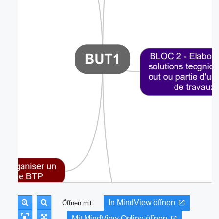
In MindView öffnen
Öffnen mit:
Mit MindView Online öffnen