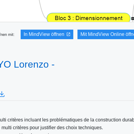
In MindView öffnen
Mit MindView Online öff
fnen mit:
O Lorenzo -
i critères incluant les problématiques de la construction durab
ulti critères pour justifier des choix techniques.