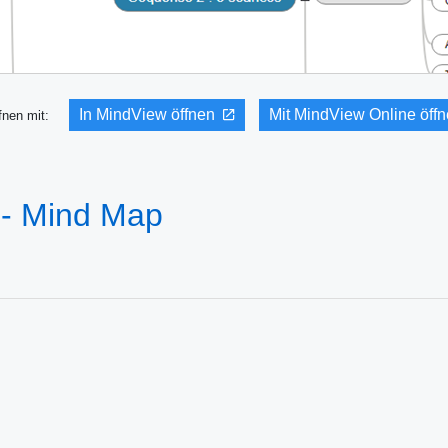
In MindView öffnen
Mit MindView Online öff
fnen mit:
 - Mind Map