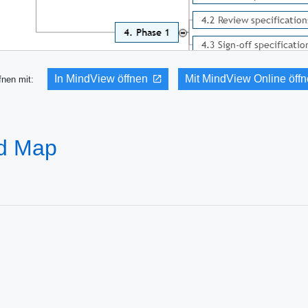
In MindView öffnen
Mit MindView Online öff
fnen mit:
nd Map