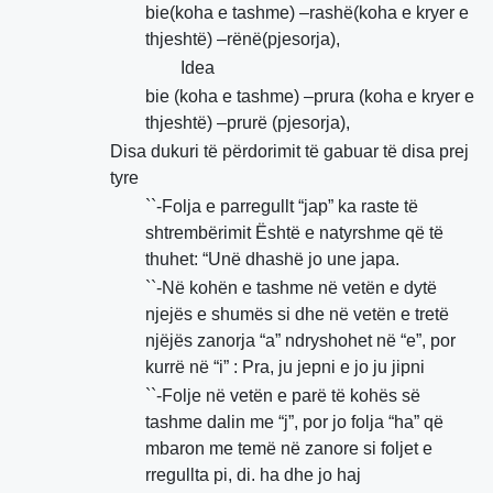
bie(koha e tashme) –rashë(koha e kryer e
thjeshtë) –rënë(pjesorja),
Idea
bie (koha e tashme) –prura (koha e kryer e
thjeshtë) –prurë (pjesorja),
Disa dukuri të përdorimit të gabuar të disa prej
tyre
``-Folja e parregullt “jap” ka raste të
shtrembërimit Është e natyrshme që të
thuhet: “Unë dhashë jo une japa.
``-Në kohën e tashme në vetën e dytë
njejës e shumës si dhe në vetën e tretë
njëjës zanorja “a” ndryshohet në “e”, por
kurrë në “i” : Pra, ju jepni e jo ju jipni
``-Folje në vetën e parë të kohës së
tashme dalin me “j”, por jo folja “ha” që
mbaron me temë në zanore si foljet e
rregullta pi, di. ha dhe jo haj