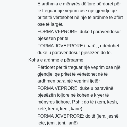
E ardhmja e mënyrës dëftore përdoret për
të treguar një veprim ose një gjendje që
pritet të vërtetohet në një të ardhme të afërt
ose të largët.
FORMA VEPRORE: duke I paravendosur
pjesezen per te
FORMA JOVEPRORE i parë, , ndërtohet
duke u paravendosur pjesëzën do te.
Koha e ardhme e përparme
Përdoret për të treguar një veprim ose një
gjendje, qe pritet të vërtetohet në të
ardhmen para një veprimi tjetër
FORMA VEPRORE: duke u paravënë
pjesëzën foljore në kohën e kryer të
mënyres lidhore. P.sh.: do të (kem, kesh,
ketë, kemi, keni, kanë)
FORMA JOVEPRORE: do të (jem, jeshë,
jetë, jemi, jeni, janë)