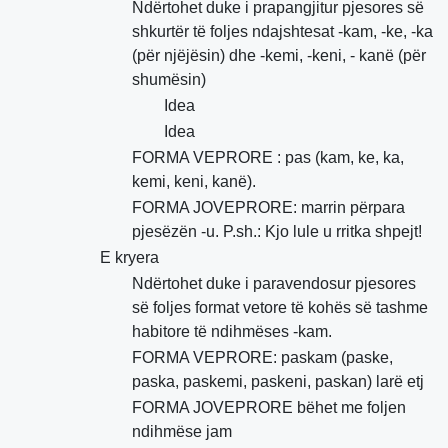
Ndërtohet duke i prapangjitur pjesores së
shkurtër të foljes ndajshtesat -kam, -ke, -ka
(për njëjësin) dhe -kemi, -keni, - kanë (për
shumësin)
Idea
Idea
FORMA VEPRORE : pas (kam, ke, ka,
kemi, keni, kanë).
FORMA JOVEPRORE: marrin përpara
pjesëzën -u. P.sh.: Kjo lule u rritka shpejt!
E kryera
Ndërtohet duke i paravendosur pjesores
së foljes format vetore të kohës së tashme
habitore të ndihmëses -kam.
FORMA VEPRORE: paskam (paske,
paska, paskemi, paskeni, paskan) larë etj
FORMA JOVEPRORE bëhet me foljen
ndihmëse jam