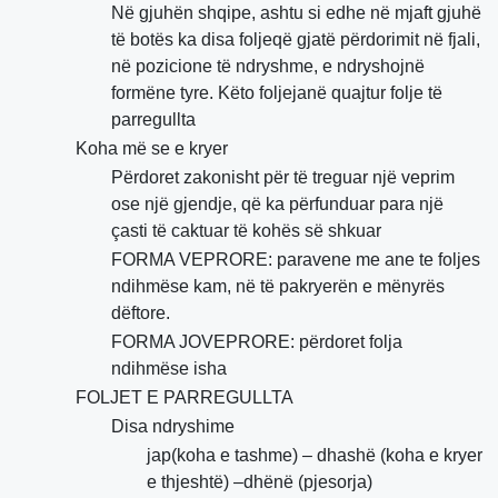
Në gjuhën shqipe, ashtu si edhe në mjaft gjuhë
të botës ka disa foljeqë gjatë përdorimit në fjali,
në pozicione të ndryshme, e ndryshojnë
formëne tyre. Këto foljejanë quajtur folje të
parregullta
Koha më se e kryer
Përdoret zakonisht për të treguar një veprim
ose një gjendje, që ka përfunduar para një
çasti të caktuar të kohës së shkuar
FORMA VEPRORE: paravene me ane te foljes
ndihmëse kam, në të pakryerën e mënyrës
dëftore.
FORMA JOVEPRORE: përdoret folja
ndihmëse isha
FOLJET E PARREGULLTA
Disa ndryshime
jap(koha e tashme) – dhashë (koha e kryer
e thjeshtë) –dhënë (pjesorja)