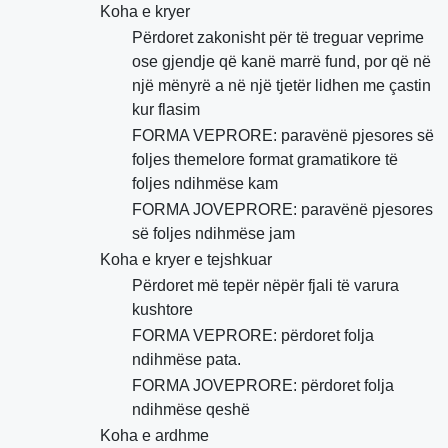
Koha e kryer
Përdoret zakonisht për të treguar veprime
ose gjendje që kanë marrë fund, por që në
një mënyrë a në një tjetër lidhen me çastin
kur flasim
FORMA VEPRORE: paravënë pjesores së
foljes themelore format gramatikore të
foljes ndihmëse kam
FORMA JOVEPRORE: paravënë pjesores
së foljes ndihmëse jam
Koha e kryer e tejshkuar
Përdoret më tepër nëpër fjali të varura
kushtore
FORMA VEPRORE: përdoret folja
ndihmëse pata.
FORMA JOVEPRORE: përdoret folja
ndihmëse qeshë
Koha e ardhme