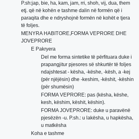
P.sh:jap, bie, ha, kam, jam, rri, shoh, vij, dua, them
etj. që në kohën e tashme dalin në formën që i
paraqita dhe e ndryshojnë formën në kohët e tjera
të foljes.
MENYRA HABITORE,FORMA VEPRORE DHE
JOVEPRORE
E Pakryera
Del me forma sintetike të përfituara duke i
prapangjitur pjesores së shkurtër të foljes
ndajshtesat - kësha, -këshe, -kësh, a -kej
(për njëjësin) dhe -keshim, -këshit, -këshin
(për shumësin)
FORMA VEPRORE: pas (kësha, këshe,
kesh, këshim, këshit, këshin).
FORMA JOVEPRORE: duke u paravënë
pjesëzën -u. P.sh.: u lakësha, u hapkësha,
u matkësha
Koha e tashme