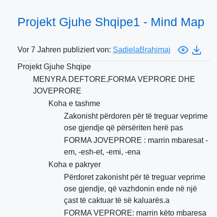
Projekt Gjuhe Shqipe1 - Mind Map
Vor 7 Jahren publiziert von:
SadielaBrahimaj
Projekt Gjuhe Shqipe
MENYRA DEFTORE,FORMA VEPRORE DHE
JOVEPRORE
Koha e tashme
Zakonisht përdoren për të treguar veprime
ose gjendje që përsëriten herë pas
FORMA JOVEPRORE : marrin mbaresat -
em, -esh-et, -emi, -ena
Koha e pakryer
Përdoret zakonisht për të treguar veprime
ose gjendje, që vazhdonin ende në një
çast të caktuar të së kaluarës.a
FORMA VEPRORE: marrin këto mbaresa