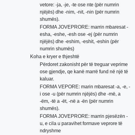
vetore: -ja, -je, -te ose nte (për numrin
njëjës) dhe -nim, -nit, -nin (për numrin
shumës).
FORMA JOVEPRORE: marrin mbaresat -
esha, -eshe, -esh ose -ej (për numrin
njëjës) dhe -eshim, -eshit, -eshin (për
numrin shumës)
Koha e kryer e thjeshtë
Përdoret zakonisht për të treguar veprime
ose gjendje, qe kanë marrë fund në një të
kaluar.
FORMA VEPORE: marin mbaresat -a, -e, -
i ose -u (për numrin njëjës) dhe -më, a
-ëm, -të a -ët, -në a -ën (për numrin
shumës).
FORMA JOVEPRORE: marrin pjesëzën -
u, e cila u paravihet formave veprore të
ndryshme