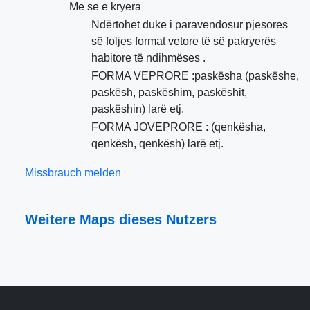
Me se e kryera
Ndërtohet duke i paravendosur pjesores
së foljes format vetore të së pakryerës
habitore të ndihmëses .
FORMA VEPRORE :paskësha (paskëshe,
paskësh, paskëshim, paskëshit,
paskëshin) larë etj.
FORMA JOVEPRORE : (qenkësha,
qenkësh, qenkësh) larë etj.
Missbrauch melden
Weitere Maps dieses Nutzers