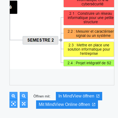
In MindView öffnen
Öffnen mit:
Mit MindView Online öffnen