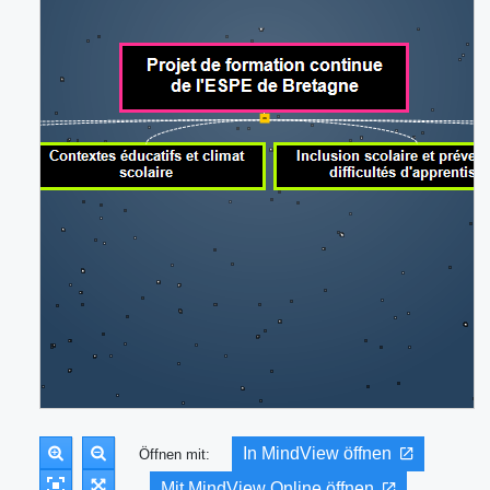
In MindView öffnen
Öffnen mit:
Mit MindView Online öffnen