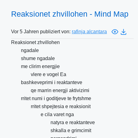
Reaksionet zhvillohen - Mind Map
Vor 5 Jahren publiziert von:
rafinja alcantara
Reaksionet zhvillohen
ngadale
shume ngadale
me clirim energjie
vlere e vogel Ea
bashkeveprimi i reaktanteve
qe marrin energji aktivizimi
rritet numi i goditjeve te frytshme
rritet shpejtesia e reaksionit
e cila varet nga
natyra e reaktanteve
shkalla e grimcimit