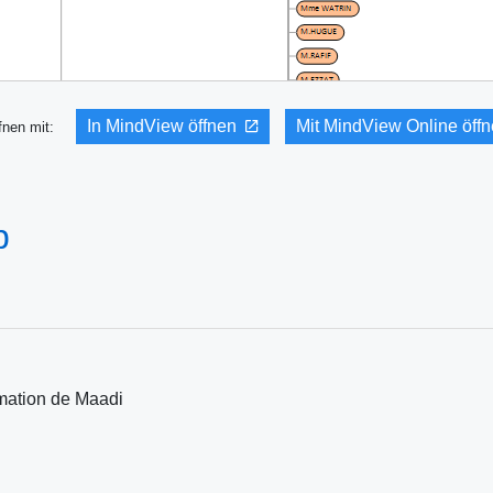
In MindView öffnen
Mit MindView Online öff
fnen mit:
p
rmation de Maadi