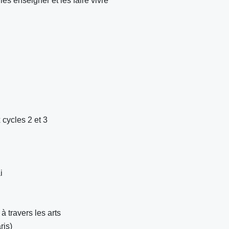
 les enseigner et les faire vivre
cycles 2 et 3
i
 travers les arts
ris)