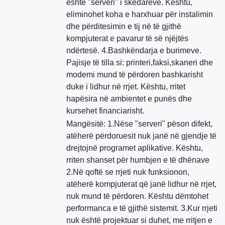
është "serveri" i skedarëve. Kështu,
eliminohet koha e harxhuar për instalimin
dhe përditesimin e tij në të gjithë
kompjuterat e pavarur të së njëjtës
ndërtesë. 4.Bashkëndarja e burimeve.
Pajisje të tilla si: printeri,faksi,skaneri dhe
modemi mund të përdoren bashkarisht
duke i lidhur në rrjet. Kështu, rritet
hapësira në ambientet e punës dhe
kursehet financiarisht.
Mangësitë: 1.Nëse "serveri" pëson difekt,
atëherë përdoruesit nuk janë në gjendje të
drejtojnë programet aplikative. Kështu,
rriten shanset për humbjen e të dhënave
2.Në qoftë se rrjeti nuk funksionon,
atëherë kompjuterat që janë lidhur në rrjet,
nuk mund të përdoren. Kështu dëmtohet
performanca e të gjithë sistemit. 3.Kur rrjeti
nuk është projektuar si duhet, me rritjen e