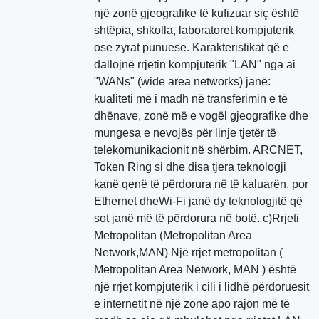
një zonë gjeografike të kufizuar siç është
shtëpia, shkolla, laboratoret kompjuterik
ose zyrat punuese. Karakteristikat që e
dallojnë rrjetin kompjuterik "LAN" nga ai
"WANs" (wide area networks) janë:
kualiteti më i madh në transferimin e të
dhënave, zonë më e vogël gjeografike dhe
mungesa e nevojës për linje tjetër të
telekomunikacionit në shërbim. ARCNET,
Token Ring si dhe disa tjera teknologji
kanë qenë të përdorura në të kaluarën, por
Ethernet dheWi-Fi janë dy teknologjitë që
sot janë më të përdorura në botë. c)Rrjeti
Metropolitan (Metropolitan Area
Network,MAN) Një rrjet metropolitan (
Metropolitan Area Network, MAN ) është
një rrjet kompjuterik i cili i lidhë përdoruesit
e internetit në një zone apo rajon më të