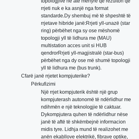
topologjive në atë mënyrë që rezulton që
rrjeti nuk e ka asnjë nga format
standarde.Dy shembuj më të shpeshtë të
rrjetave hibride janë:Rrjeti yll-unazë (star
ring) përbëhet nga sy ose mëshomë
topologji yll të lidhura me (MAU)
multistation acces unit si HUB
qendrorRrjeti yll-magjistralë (star-bus)
përbëhet nga dy ose më shumë topologji
yll të lidhura me (bus trunk).
Cfarë janë rrjetet kompjuterike?
Përkufizimi
Një rrjet kompjuterik është një grup
kompjuterash autonomë të ndërlidhur me
ndihmën e një teknologjie të caktuar.
Dykompjutera quhen të ndërlidhur nëse
janë të aftë të shkëmbejnë informacion
midis tyre. Lidhja mund të realizohet me
anën ekabllove elektrikë, fibrave optike,