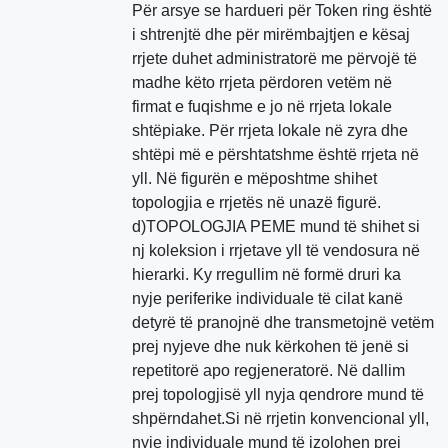
Për arsye se hardueri për Token ring është
i shtrenjtë dhe për mirëmbajtjen e kësaj
rrjete duhet administratorë me përvojë të
madhe këto rrjeta përdoren vetëm në
firmat e fuqishme e jo në rrjeta lokale
shtëpiake. Për rrjeta lokale në zyra dhe
shtëpi më e përshtatshme është rrjeta në
yll. Në figurën e mëposhtme shihet
topologjia e rrjetës në unazë figurë.
d)TOPOLOGJIA PEME mund të shihet si
nj koleksion i rrjetave yll të vendosura në
hierarki. Ky rregullim në formë druri ka
nyje periferike individuale të cilat kanë
detyrë të pranojnë dhe transmetojnë vetëm
prej nyjeve dhe nuk kërkohen të jenë si
repetitorë apo regjeneratorë. Në dallim
prej topologjisë yll nyja qendrore mund të
shpërndahet.Si në rrjetin konvencional yll,
nyje individuale mund të izolohen prej