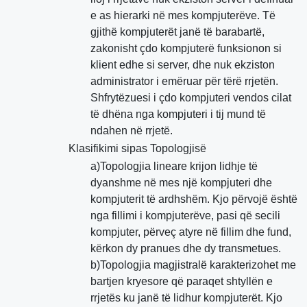
e as hierarki në mes kompjuterëve. Të
gjithë kompjuterët janë të barabartë,
zakonisht çdo kompjuterë funksionon si
klient edhe si server, dhe nuk ekziston
administrator i emëruar për tërë rrjetën.
Shfrytëzuesi i çdo kompjuteri vendos cilat
të dhëna nga kompjuteri i tij mund të
ndahen në rrjetë.
Klasifikimi sipas Topologjisë
a)Topologjia lineare krijon lidhje të
dyanshme në mes një kompjuteri dhe
kompjuterit të ardhshëm. Kjo përvojë është
nga fillimi i kompjuterëve, pasi që secili
kompjuter, përveç atyre në fillim dhe fund,
kërkon dy pranues dhe dy transmetues.
b)Topologjia magjistralë karakterizohet me
bartjen kryesore që paraqet shtyllën e
rrjetës ku janë të lidhur kompjuterët. Kjo