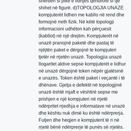
shërben si pikë e lidhjes qendrore si që
shihet në figurë. d)TOPOLOGJIA UNAZE
kompjuterët lidhen me kabllo në rend dhe
formojnë rreth fizik. Në këtë topologji
informacioni udhëton kah përçuesit
(kabllot) në një drejtim. Kompjuterët në
unazë pranojnë paketë dhe pastaj të
njëjtën paket e dërgojnë te kompjuteri
tjetër në rrjetën unazë. Topologjia unazë
llogaritet aktive sepse kompjuterët e lidhur
në unazë dërgojnë token nëpër gjatësinë
e unazës. Token është paket i veçantë i të
dhënave. Gjetja e defektit në topologjinë
unazë është mjaft e vështirë sepse me
prishjen e një kompjuteri në rrjetë
ndërpritet rrjedhja e informatave në unazë
dhe kështu nuk dimë ku është ndërprerja.
Futjen dhe heqjen e kompjuterit të ri në
rrjetë bënë ndërprerje të punës së rrjetës.