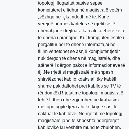
topologji llogaritet pasive sepse
kompjuterët e lidhur në magjistralë vetëm
„vëzhgojnë“ çka ndodh në të. Kur e
vërejnë përmes kartelës së rrjetit se të
dhënat janë drejtuara kah ato atëherë këto
të dhëna i pranojnë. Kur kompjuteri është i
përgatitur për të dhënë informata,ai në
fillim vërtetohet se asnjë kompjuter tjetër
nuk dërgon të dhëna në magjistralë, dhe
atëherë i dërgon pakot e informacioneve të
tij .Në rrjetë si magjistralë më shpesh
shfrytëzohet kabllo koaksial. (ky kabëll
shumë pak dallohet prej kabllos së TV të
rëndomtë).Rrjetat me topologji magjistralë
lehtë lidhen dhe zgjerohen në krahasim
me topologjitë tjera ato kërkojnë sasi të
caktuar të kabllove. Në rrjetat me topologji
magjistrale janë të shpeshta ndërprerjet
kabllovike ku vështirë mund të zbulohen.