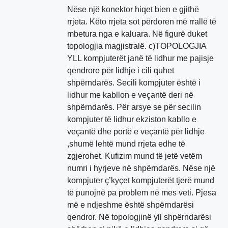
Nëse një konektor hiqet bien e gjithë
rrjeta. Këto rrjeta sot përdoren më rrallë të
mbetura nga e kaluara. Në figurë duket
topologjia magjistralë. c)TOPOLOGJIA
YLL kompjuterët janë të lidhur me pajisje
qendrore për lidhje i cili quhet
shpërndarës. Secili kompjuter është i
lidhur me kabllon e veçantë deri në
shpërndarës. Për arsye se për secilin
kompjuter të lidhur ekziston kabllo e
veçantë dhe portë e veçantë për lidhje
,shumë lehtë mund rrjeta edhe të
zgjerohet. Kufizim mund të jetë vetëm
numri i hyrjeve në shpërndarës. Nëse një
kompjuter ç’kyçet kompjuterët tjerë mund
të punojnë pa problem në mes veti. Pjesa
më e ndjeshme është shpërndarësi
qendror. Në topologjinë yll shpërndarësi