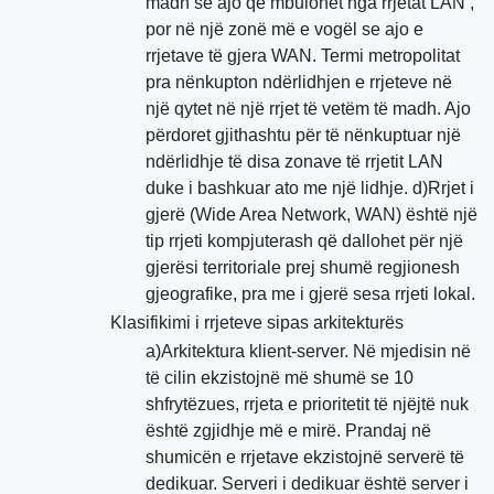
madh se ajo që mbulohet nga rrjetat LAN ,
por në një zonë më e vogël se ajo e
rrjetave të gjera WAN. Termi metropolitat
pra nënkupton ndërlidhjen e rrjeteve në
një qytet në një rrjet të vetëm të madh. Ajo
përdoret gjithashtu për të nënkuptuar një
ndërlidhje të disa zonave të rrjetit LAN
duke i bashkuar ato me një lidhje. d)Rrjet i
gjerë (Wide Area Network, WAN) është një
tip rrjeti kompjuterash që dallohet për një
gjerësi territoriale prej shumë regjionesh
gjeografike, pra me i gjerë sesa rrjeti lokal.
Klasifikimi i rrjeteve sipas arkitekturës
a)Arkitektura klient-server. Në mjedisin në
të cilin ekzistojnë më shumë se 10
shfrytëzues, rrjeta e prioritetit të njëjtë nuk
është zgjidhje më e mirë. Prandaj në
shumicën e rrjetave ekzistojnë serverë të
dedikuar. Serveri i dedikuar është server i