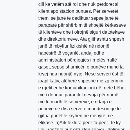
cili ka vetëm atë rol dhe nuk përdoret si
klient apo stacion punues. Për serverët
themi se janë të dedikuar sepse janë të
paraparë për shërbim të shpejtë kërkesave
të klientëve dhe i ofrojnë siguri datotekave
dhe direktoriumeve. Ata gjithashtu shpesh
janë të mbyllur fizikishtë në ndonjë
hapësirë të veçantë, andaj edhe
administratori përgjegjës i rrjetës rrallë
qaset, sepse shumicën e punëve mund ta
kryej nga ndonjë nyje. Nëse serveri është
joaplikativ, atëherë shpeshë me zgjerimin
e rrjetit edhe komunikacioni në rrjetë bëhet
më i dendur, paraqitet nevoja për numër
më të madh të serverëve, e ndarja e
punëve në disa serverë mundëson që të
gjitha punët të kryhen në mënyrë më
efikase. b)Arkitektura peer-to-peer. Te ky
lloj i rrjetave nuk ekziston server i definuar