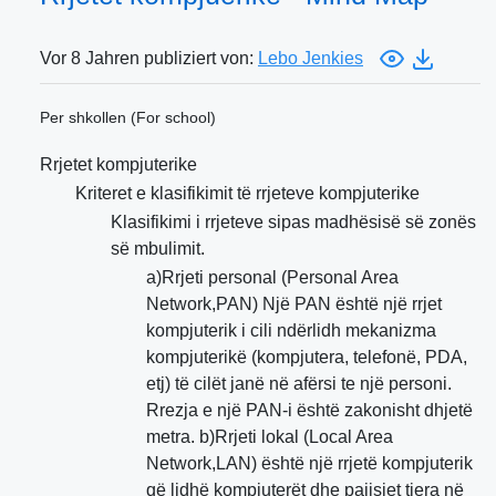
Vor 8 Jahren publiziert von:
Lebo Jenkies
Per shkollen (For school)
Rrjetet kompjuterike
Kriteret e klasifikimit të rrjeteve kompjuterike
Klasifikimi i rrjeteve sipas madhësisë së zonës
së mbulimit.
a)Rrjeti personal (Personal Area
Network,PAN) Një PAN është një rrjet
kompjuterik i cili ndërlidh mekanizma
kompjuterikë (kompjutera, telefonë, PDA,
etj) të cilët janë në afërsi te një personi.
Rrezja e një PAN-i është zakonisht dhjetë
metra. b)Rrjeti lokal (Local Area
Network,LAN) është një rrjetë kompjuterik
që lidhë kompjuterët dhe pajisjet tjera në