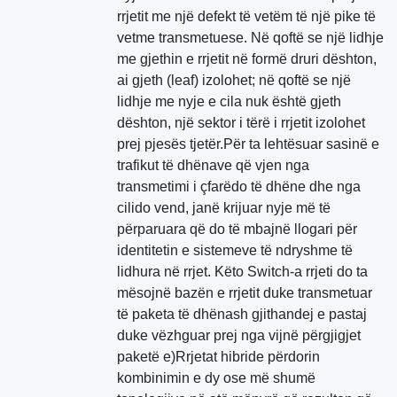
rrjetit me një defekt të vetëm të një pike të
vetme transmetuese. Në qoftë se një lidhje
me gjethin e rrjetit në formë druri dështon,
ai gjeth (leaf) izolohet; në qoftë se një
lidhje me nyje e cila nuk është gjeth
dështon, një sektor i tërë i rrjetit izolohet
prej pjesës tjetër.Për ta lehtësuar sasinë e
trafikut të dhënave që vjen nga
transmetimi i çfarëdo të dhëne dhe nga
cilido vend, janë krijuar nyje më të
përparuara që do të mbajnë llogari për
identitetin e sistemeve të ndryshme të
lidhura në rrjet. Këto Switch-a rrjeti do ta
mësojnë bazën e rrjetit duke transmetuar
të paketa të dhënash gjithandej e pastaj
duke vëzhguar prej nga vijnë përgjigjet
paketë e)Rrjetat hibride përdorin
kombinimin e dy ose më shumë