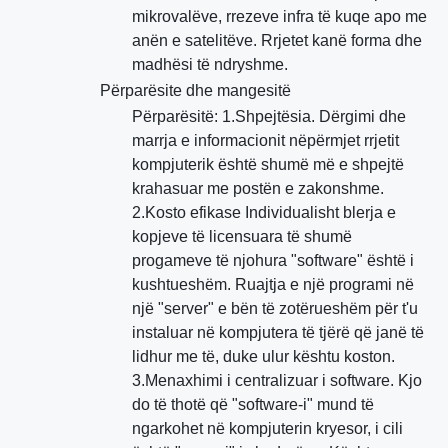
mikrovalëve, rrezeve infra të kuqe apo me
anën e satelitëve. Rrjetet kanë forma dhe
madhësi të ndryshme.
Përparësite dhe mangesitë
Përparësitë: 1.Shpejtësia. Dërgimi dhe
marrja e informacionit nëpërmjet rrjetit
kompjuterik është shumë më e shpejtë
krahasuar me postën e zakonshme.
2.Kosto efikase Individualisht blerja e
kopjeve të licensuara të shumë
progameve të njohura "software" është i
kushtueshëm. Ruajtja e një programi në
një "server" e bën të zotërueshëm për t'u
instaluar në kompjutera të tjërë që janë të
lidhur me të, duke ulur kështu koston.
3.Menaxhimi i centralizuar i software. Kjo
do të thotë që "software-i" mund të
ngarkohet në kompjuterin kryesor, i cili