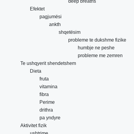
deep breaths
Efektet
pagjumësi
ankth
shqetësim
probleme te dukshme fizike
humbje ne peshe
probleme me zemren
Te ushqyerit shendetshem
Dieta
fruta
vitamina
fibra
Perime
drithra
pa yndyre
Aktivitet fizik
ushtrime