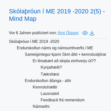
Skólaþróun í ME 2019 -2020 2(5) -
Mind Map
Vor 6 Jahren publiziert von:
Árni Ólason
Skólaþróun í ME 2019 -2020
Endurskoðun náms og námsumhverfis í ME
Sameiginlegur kjarni Skm áfst + kennslustjórar
Er tímabært að skipta einhverju út??
Kynjafræði?
Tæknilæsi
Endurskoðun áfanga - allir
Kennsluhættir
Lausnaleit
Feedback frá nemendum
Námsefni