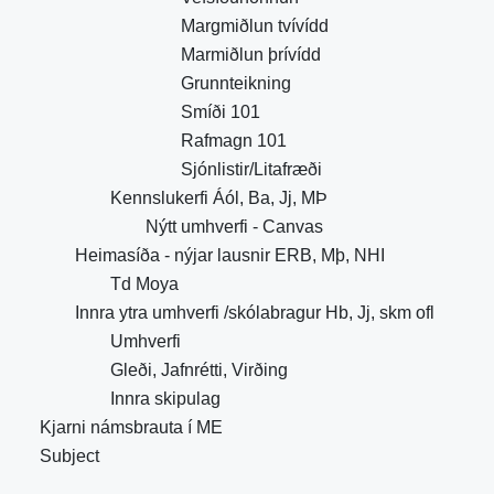
Margmiðlun tvívídd
Marmiðlun þrívídd
Grunnteikning
Smíði 101
Rafmagn 101
Sjónlistir/Litafræði
Kennslukerfi Áól, Ba, Jj, MÞ
Nýtt umhverfi - Canvas
Heimasíða - nýjar lausnir ERB, Mþ, NHI
Td Moya
Innra ytra umhverfi /skólabragur Hb, Jj, skm ofl
Umhverfi
Gleði, Jafnrétti, Virðing
Innra skipulag
Kjarni námsbrauta í ME
Subject