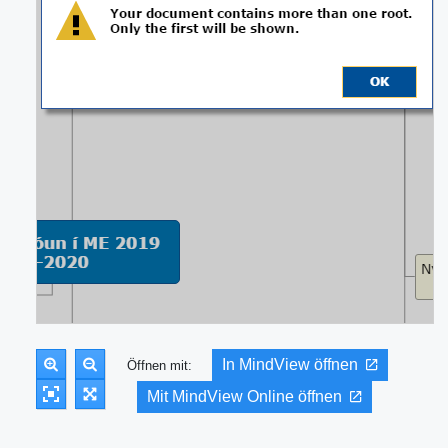
In MindView öffnen
Öffnen mit:
Mit MindView Online öffnen