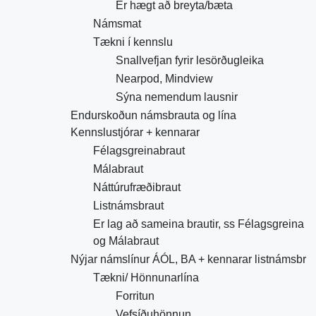
Er hægt að breyta/bæta
Námsmat
Tækni í kennslu
Snallvefjan fyrir lesörðugleika
Nearpod, Mindview
Sýna nemendum lausnir
Endurskoðun námsbrauta og lína
Kennslustjórar + kennarar
Félagsgreinabraut
Málabraut
Náttúrufræðibraut
Listnámsbraut
Er lag að sameina brautir, ss Félagsgreina
og Málabraut
Nýjar námslínur ÁÓL, BA + kennarar listnámsbr
Tækni/ Hönnunarlína
Forritun
Vefsíðuhönnun