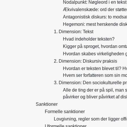
Nodalpunkt: Nøgleord i en tekst
Ækvivalenskæde: ord der støtte
Antagonistisk diskurs: to modsa
Hegemoni: mest herskende disk
1. Dimension: Tekst
Hvad indeholder teksten?
Kigger på sproget, hvordan omta
Hvordan skabes virkeligheden 
2. Dimension: Diskursiv praksis
Hvordan er teksten blevet til? H
Hvem ser forfatteren som sin m
3. Dimension: Den sociokulturelle p
Alle de ting der er på spil, man s
påvirker og bliver påvirket af di
Sanktioner
Formelle sanktioner
Lovgivning, regler som der ligger off
Uformelle sanktioner