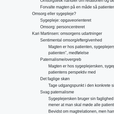
Omsorgsetik handler om relationen og d
Forvalte magten på en måde så patienten
Omsorg eller sygepleje?
Sygepleje: opgaveorienteret
Omsorg: personcentreret
Kari Martinsen: omsorgens udartninger
Sentimental omsorg/eftergivenhed
Magten er hos patienten, sygeplejers
patienten", medfølelse
Paternalisme/overgreb
Magten er hos sygeplejersken, sygep
patientens perspektiv med
Det faglige skøn
Tage udgangspunkt i den konkrete s
Svag paternalisme
Sygeplejersken bruger sin faglighed 
mener at man skal møde alle patien
Bevidst om magtrelationen, men handl