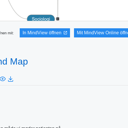
In MindView öffnen
Mit MindView Online öff
fnen mit:
ind Map