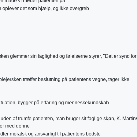
en måde vi møder patienten på
 oplever det som hjælp, og ikke overgreb
ken glemmer sin faglighed og følelserne styrer, "Det er synd for
lejersken træffer beslutning på patientens vegne, tager ikke
ituation, bygger på erfaring og menneskekundskab
uden af trumfe patienten, man bruger sit faglige skøn, K. Marti
ter med denne
er moralsk og ansvarligt til patientens bedste