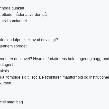
r nodalpunktet
trettede måder at verden på
urs i samfundet
les nodalpunktet, hvad er vigtigt?
gennem sproget
vorfor er den lavet? Hvad er forfatterens holdninger og baggrun
odtager?
raksis
kal forholde sig til sociale strukturer, magtforhold og institution
skursen
iciel magt bag