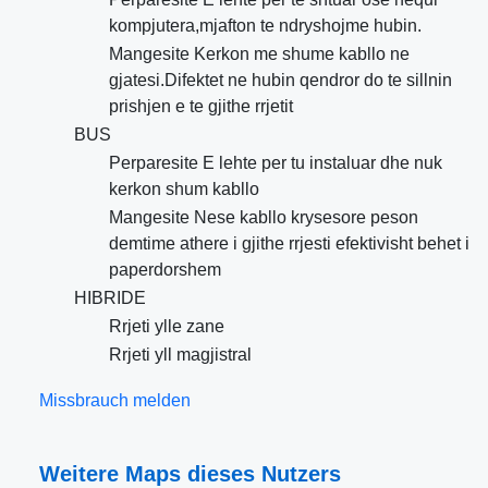
kompjutera,mjafton te ndryshojme hubin.
Mangesite Kerkon me shume kabllo ne
gjatesi.Difektet ne hubin qendror do te sillnin
prishjen e te gjithe rrjetit
BUS
Perparesite E lehte per tu instaluar dhe nuk
kerkon shum kabllo
Mangesite Nese kabllo krysesore peson
demtime athere i gjithe rrjesti efektivisht behet i
paperdorshem
HIBRIDE
Rrjeti ylle zane
Rrjeti yll magjistral
Missbrauch melden
Weitere Maps dieses Nutzers