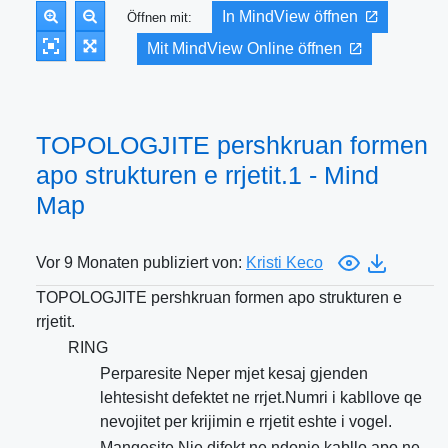
In MindView öffnen
Öffnen mit:
Mit MindView Online öffnen
TOPOLOGJITE pershkruan formen
apo strukturen e rrjetit.1 - Mind
Map
Vor 9 Monaten publiziert von:
Kristi Keco
TOPOLOGJITE pershkruan formen apo strukturen e
rrjetit.
RING
Perparesite Neper mjet kesaj gjenden
lehtesisht defektet ne rrjet.Numri i kabllove qe
nevojitet per krijimin e rrjetit eshte i vogel.
Mangesite Nje difekt ne ndonje kabllo apo ne