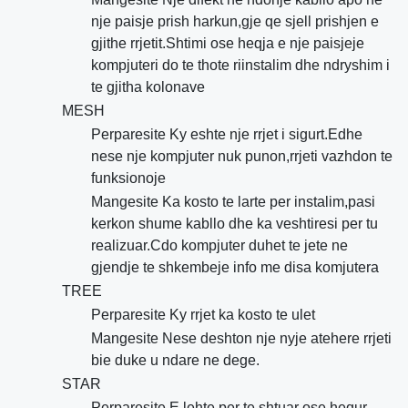
nje paisje prish harkun,gje qe sjell prishjen e
gjithe rrjetit.Shtimi ose heqja e nje paisjeje
kompjuteri do te thote riinstalim dhe ndryshim i
te gjitha kolonave
MESH
Perparesite Ky eshte nje rrjet i sigurt.Edhe
nese nje kompjuter nuk punon,rrjeti vazhdon te
funksionoje
Mangesite Ka kosto te larte per instalim,pasi
kerkon shume kabllo dhe ka veshtiresi per tu
realizuar.Cdo kompjuter duhet te jete ne
gjendje te shkembeje info me disa komjutera
TREE
Perparesite Ky rrjet ka kosto te ulet
Mangesite Nese deshton nje nyje atehere rrjeti
bie duke u ndare ne dege.
STAR
Perparesite E lehte per te shtuar ose hequr