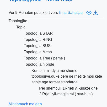
Vor 9 Monaten publiziert von:
Ema Sahatçiu
Topologjite
Topic
Topologjia STAR
Topologjia RING
Topologjia BUS
Topologjia Mesh
Topologjia Tree ( peme )
Topologjia hibride
Kombinim i dy a me shume
topologjjve,duke bere qe rrjeti te mos kete
asnje nga format standarde
Per shembull:1Rrjeti yll-unaze dhe
2.Rrjeti yll-magjistral ( star-bus )
Missbrauch melden