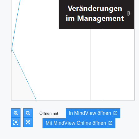
In MindView öffnen
Öffnen mit:
Mit MindView Online öffnen