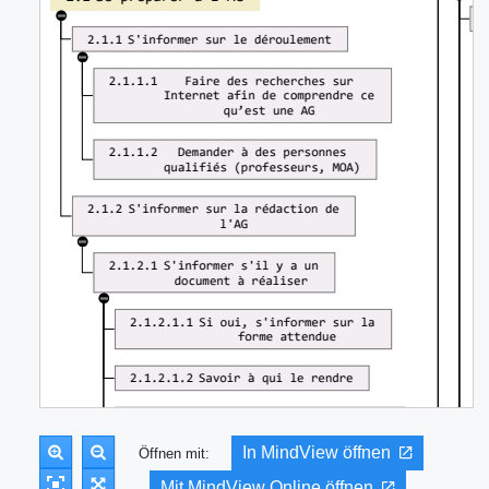
In MindView öffnen
Öffnen mit:
Mit MindView Online öffnen