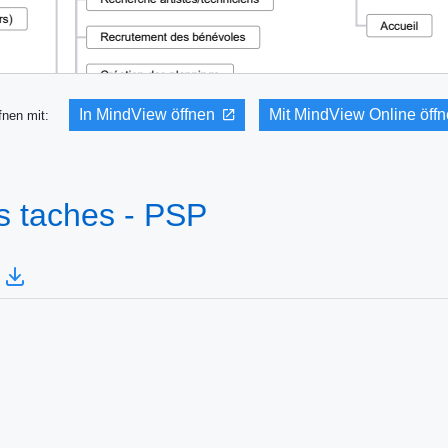
In MindView öffnen
Mit MindView Online öff
fnen mit:
s taches - PSP