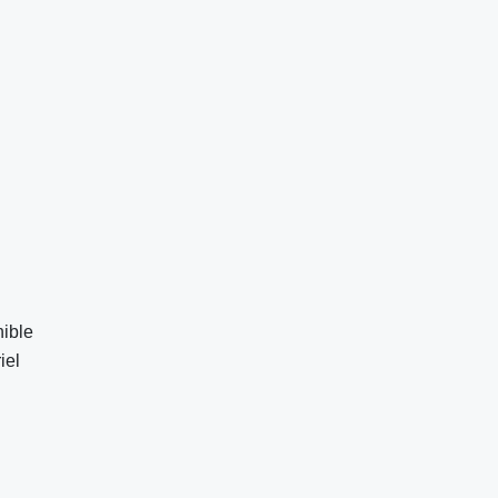
nible
iel