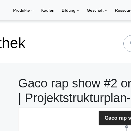
Produkte
Kaufen
Bildung
Geschäft
Ressou
thek
Gaco rap show #2 o
| Projektstrukturplan