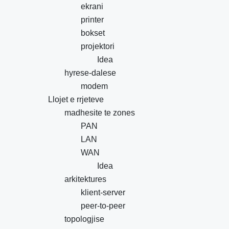
ekrani
printer
bokset
projektori
Idea
hyrese-dalese
modem
Llojet e rrjeteve
madhesite te zones
PAN
LAN
WAN
Idea
arkitektures
klient-server
peer-to-peer
topologjise