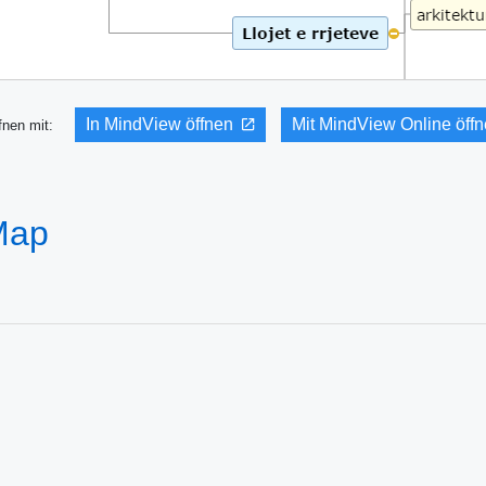
In MindView öffnen
Mit MindView Online öff
fnen mit:
 Map