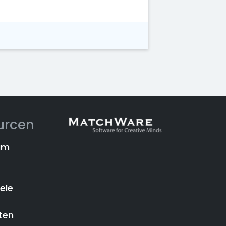
urcen
um
iele
ten