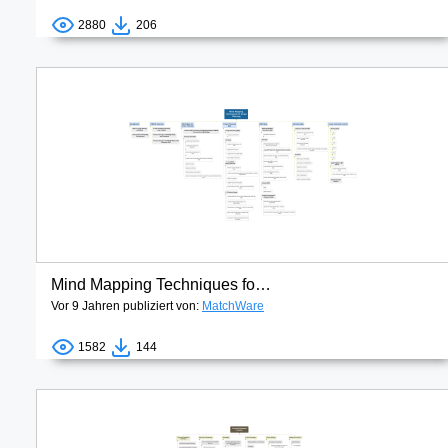
2880
206
Mind Mapping Techniques for Scope Planning
Vor 9 Jahren publiziert von:
MatchWare
1582
144